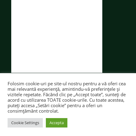
Folosim cookie-uri pe site-ul nostru pentru a vă oferi cea
mai relevantă experiență, amintindu-vă preferințele și
vizitele repetate. Făcând clic pe „Accept toate”, sunteți de
acord cu utilizarea TOATE cookie-urile. Cu toate acestea,
puteți accesa „Setări cookie” pentru a oferi un
CATEDRE
CONTACT
SECRETARIAT
consimțământ controlat.
© TOATE DREPTURILE REZERVATE
LTIA
Cookie Settings
Accepta
CREAT CU ❤ DE CĂTĂLIN ADĂMIȚĂ