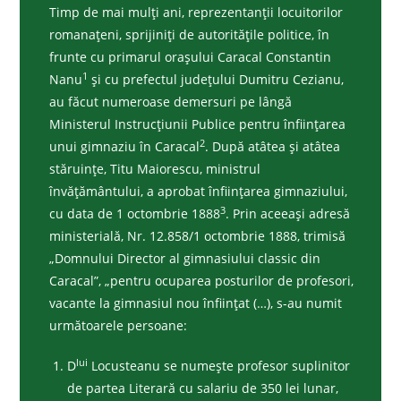
Timp de mai mulţi ani, reprezentanţii locuitorilor
romanaţeni, sprijiniţi de autorităţile politice, în
frunte cu primarul oraşului Caracal Constantin
1
Nanu
şi cu prefectul judeţului Dumitru Cezianu,
au făcut numeroase demersuri pe lângă
Ministerul Instrucţiunii Publice pentru înfiinţarea
2
unui gimnaziu în Caracal
. După atâtea şi atâtea
stăruinţe, Titu Maiorescu, ministrul
învăţământului, a aprobat înfiinţarea gimnaziului,
3
cu data de 1 octombrie 1888
. Prin aceeaşi adresă
ministerială, Nr. 12.858/1 octombrie 1888, trimisă
„Domnului Director al gimnasiului classic din
Caracal”, „pentru ocuparea posturilor de profesori,
vacante la gimnasiul nou înfiinţat (…), s-au numit
următoarele persoane:
lui
D
Locusteanu se numeşte profesor suplinitor
de partea Literară cu salariu de 350 lei lunar,