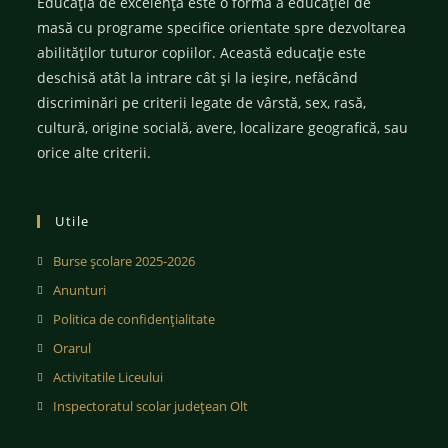
Educația de excelență este o formă a educației de
masă cu programe specifice orientate spre dezvoltarea
abilităților tuturor copiilor. Această educație este
deschisă atât la intrare cât și la ieșire, nefăcând
discriminări pe criterii legate de vârstă, sex, rasă,
cultură, origine socială, avere, localizare geografică, sau
orice alte criterii.
Utile
Burse școlare 2025-2026
Anunturi
Politica de confidențialitate
Orarul
Activitatile Liceului
Inspectoratul scolar județean Olt