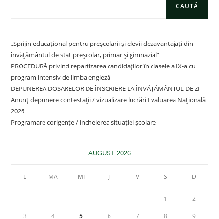
CAUTĂ
„Sprijin educațional pentru preșcolarii și elevii dezavantajați din
învățământul de stat preșcolar, primar și gimnazial”
PROCEDURĂ privind repartizarea candidaților în clasele a IX-a cu
program intensiv de limba engleză
DEPUNEREA DOSARELOR DE ÎNSCRIERE LA ÎNVĂȚĂMÂNTUL DE ZI
Anunț depunere contestații / vizualizare lucrări Evaluarea Națională
2026
Programare corigențe / incheierea situației școlare
AUGUST 2026
L
MA
MI
J
V
S
D
1
2
3
4
5
6
7
8
9