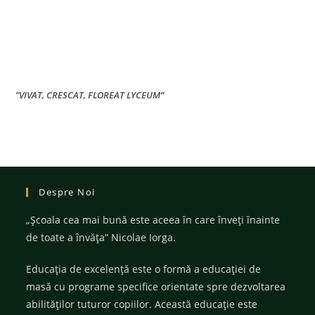
”VIVAT, CRESCAT, FLOREAT LYCEUM”
Despre Noi
„Şcoala cea mai bună este aceea în care înveţi înainte
de toate a învăţa” Nicolae Iorga.
Educația de excelență este o formă a educației de
masă cu programe specifice orientate spre dezvoltarea
abilităților tuturor copiilor. Această educație este