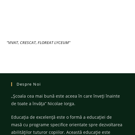
”VIVAT, CRESCAT, FLOREAT LYCEUM”
Despre Noi
„Şcoala cea mai bună este aceea în care înveţi înainte
de toate a învăţa” Nicolae Iorga.
Educația de excelență este o formă a educației de
masă cu programe specifice orientate spre dezvoltarea
abilităților tuturor copiilor. Această educație este