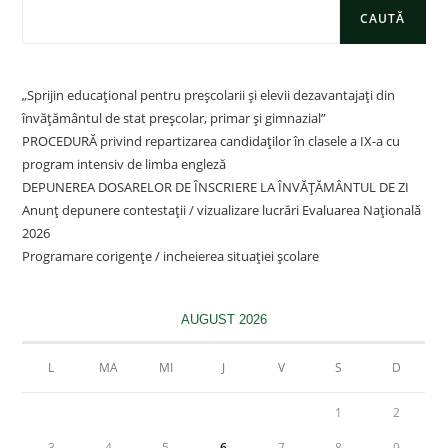
CAUTĂ
„Sprijin educațional pentru preșcolarii și elevii dezavantajați din
învățământul de stat preșcolar, primar și gimnazial”
PROCEDURĂ privind repartizarea candidaților în clasele a IX-a cu
program intensiv de limba engleză
DEPUNEREA DOSARELOR DE ÎNSCRIERE LA ÎNVĂȚĂMÂNTUL DE ZI
Anunț depunere contestații / vizualizare lucrări Evaluarea Națională
2026
Programare corigențe / incheierea situației școlare
AUGUST 2026
L
MA
MI
J
V
S
D
1
2
3
4
5
6
7
8
9