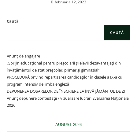
februarie 12, 2023
Caută
CAUTĂ
Anunț de angajare
„Sprijin educațional pentru preșcolarii și elevii dezavantajați din
învățământul de stat preșcolar, primar și gimnazial”
PROCEDURĂ privind repartizarea candidaților în clasele a IX-a cu
program intensiv de limba engleză
DEPUNEREA DOSARELOR DE ÎNSCRIERE LA ÎNVĂȚĂMÂNTUL DE ZI
Anunț depunere contestații / vizualizare lucrări Evaluarea Națională
2026
AUGUST 2026