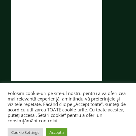
Folosim cookie-uri pe site-ul nostru pentru a vă oferi cea
mai relevantă experiență, amintindu-vă preferințele și
vizitele repetate. Făcând clic pe „Accept toate”, sunteți de
acord cu utilizarea TOATE cookie-urile. Cu toate acestea,
puteți accesa „Setări cookie” pentru a oferi un
CATEDRE
CONTACT
SECRETARIAT
consimțământ controlat.
© TOATE DREPTURILE REZERVATE
LTIA
Cookie Settings
Accepta
CREAT CU ❤ DE CĂTĂLIN ADĂMIȚĂ