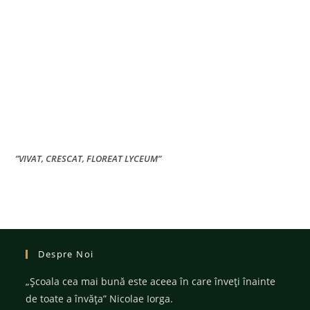
”VIVAT, CRESCAT, FLOREAT LYCEUM”
Despre Noi
„Şcoala cea mai bună este aceea în care înveţi înainte
de toate a învăţa” Nicolae Iorga.