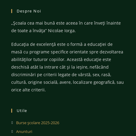
Despre Noi
„Şcoala cea mai bună este aceea în care înveţi înainte
de toate a învăţa” Nicolae Iorga.
Educația de excelență este o formă a educației de
masă cu programe specifice orientate spre dezvoltarea
abilităților tuturor copiilor. Această educație este
deschisă atât la intrare cât și la ieșire, nefăcând
discriminări pe criterii legate de vârstă, sex, rasă,
cultură, origine socială, avere, localizare geografică, sau
orice alte criterii.
Utile
Burse școlare 2025-2026
Anunturi