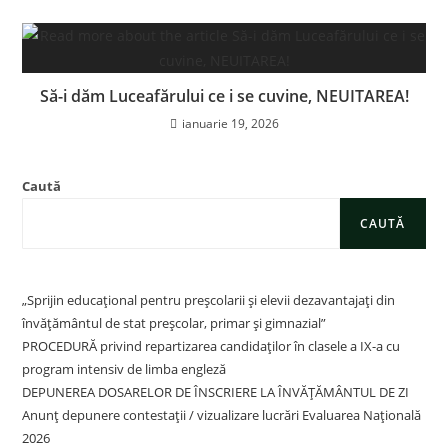
Să-i dăm Luceafărului ce i se cuvine, NEUITAREA!
ianuarie 19, 2026
Caută
CAUTĂ
„Sprijin educațional pentru preșcolarii și elevii dezavantajați din
învățământul de stat preșcolar, primar și gimnazial”
PROCEDURĂ privind repartizarea candidaților în clasele a IX-a cu
program intensiv de limba engleză
DEPUNEREA DOSARELOR DE ÎNSCRIERE LA ÎNVĂȚĂMÂNTUL DE ZI
Anunț depunere contestații / vizualizare lucrări Evaluarea Națională
2026