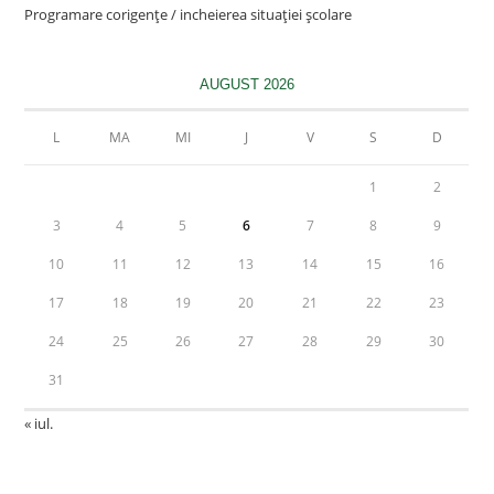
Programare corigențe / incheierea situației școlare
AUGUST 2026
L
MA
MI
J
V
S
D
1
2
3
4
5
6
7
8
9
10
11
12
13
14
15
16
17
18
19
20
21
22
23
24
25
26
27
28
29
30
31
« iul.