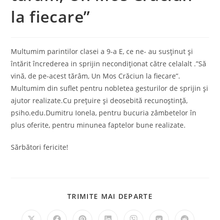
la fiecare”
Multumim parintilor clasei a 9-a E, ce ne- au susținut și
întărit încrederea in sprijin necondiționat către celalalt .”Să
vină, de pe-acest tărâm, Un Mos Crăciun la fiecare”.
Multumim din suflet pentru nobletea gesturilor de sprijin și
ajutor realizate.Cu prețuire și deosebită recunoștință,
psiho.edu.Dumitru Ionela, pentru bucuria zâmbetelor în
plus oferite, pentru minunea faptelor bune realizate.
Sărbători fericite!
TRIMITE MAI DEPARTE